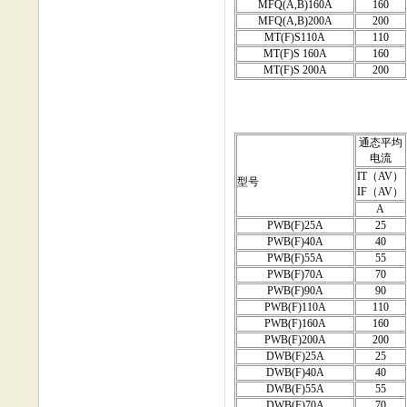
MFQ(A,B)160A
160
MFQ(A,B)200A
200
MT(F)S110A
110
MT(F)S 160A
160
MT(F)S 200A
200
通态平均
电流
IT（AV）
型号
IF（AV）
A
PWB(F)25A
25
PWB(F)40A
40
PWB(F)55A
55
PWB(F)70A
70
PWB(F)90A
90
PWB(F)110A
110
PWB(F)160A
160
PWB(F)200A
200
DWB(F)25A
25
DWB(F)40A
40
DWB(F)55A
55
DWB(F)70A
70