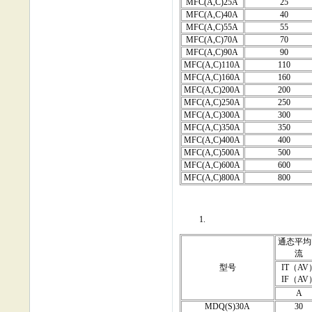
MFC(A,C)25A
25
MFC(A,C)40A
40
MFC(A,C)55A
55
MFC(A,C)70A
70
MFC(A,C)90A
90
MFC(A,C)110A
110
MFC(A,C)160A
160
MFC(A,C)200A
200
MFC(A,C)250A
250
MFC(A,C)300A
300
MFC(A,C)350A
350
MFC(A,C)400A
400
MFC(A,C)500A
500
MFC(A,C)600A
600
MFC(A,C)800A
800
通态平均
流
型号
IT（AV
IF（AV
A
MDQ(S)30A
30