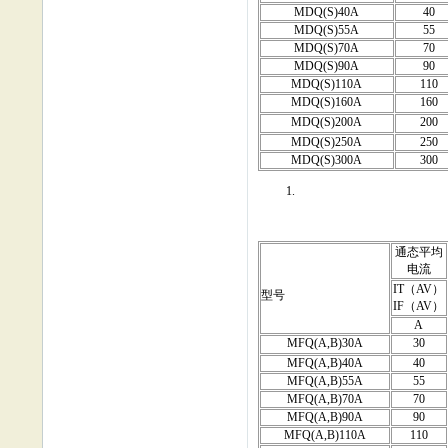
MDQ(S)40A
40
MDQ(S)55A
55
MDQ(S)70A
70
MDQ(S)90A
90
MDQ(S)110A
110
MDQ(S)160A
160
MDQ(S)200A
200
MDQ(S)250A
250
MDQ(S)300A
300
通态平均
电流
IT（AV）
型号
IF（AV）
A
MFQ(A,B)30A
30
MFQ(A,B)40A
40
MFQ(A,B)55A
55
MFQ(A,B)70A
70
MFQ(A,B)90A
90
MFQ(A,B)110A
110