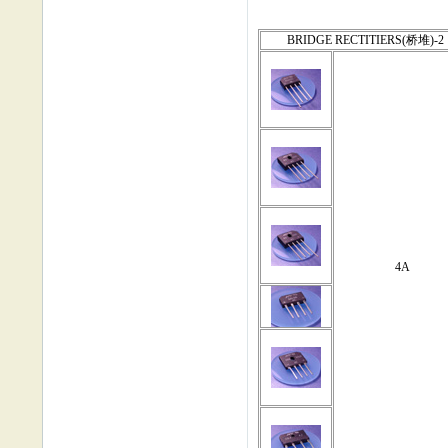
BRIDGE RECTITIERS(桥堆)-2
4A