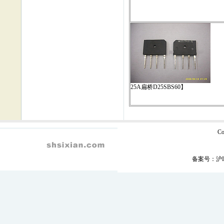
25A扁桥D25SBS60】
C
备案号：
沪I