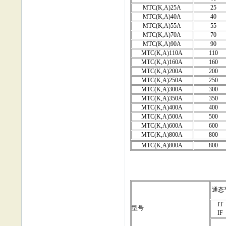
MTC(K,A)25A
25
MTC(K,A)40A
40
MTC(K,A)55A
55
MTC(K,A)70A
70
MTC(K,A)90A
90
MTC(K,A)110A
110
MTC(K,A)160A
160
MTC(K,A)200A
200
MTC(K,A)250A
250
MTC(K,A)300A
300
MTC(K,A)350A
350
MTC(K,A)400A
400
MTC(K,A)500A
500
MTC(K,A)600A
600
MTC(K,A)800A
800
MTC(K,A)800A
800
通态
IT
型号
IF