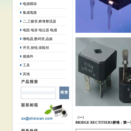
电源模块
集成电路
二,三极管,桥堆整流器
电阻 电容 电位器 电感
继电器,数码管,晶振
开关,按钮,保险丝
接插件
工具
其他
〈一〉
BRIDGE RECTITIERS
桥堆：第一