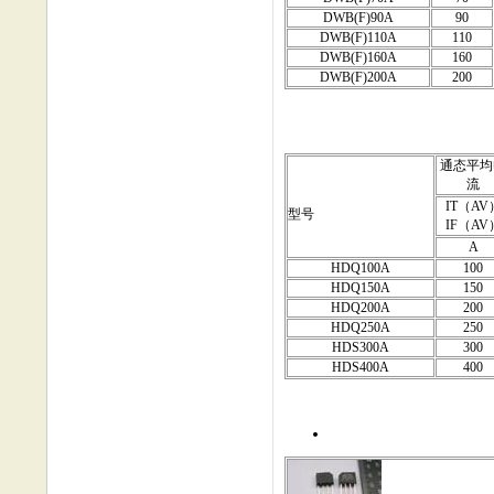
DWB(F)90A
90
DWB(F)110A
110
DWB(F)160A
160
DWB(F)200A
200
通态平均
流
IT（AV
型号
IF（AV
A
HDQ100A
100
HDQ150A
150
HDQ200A
200
HDQ250A
250
HDS300A
300
HDS400A
400