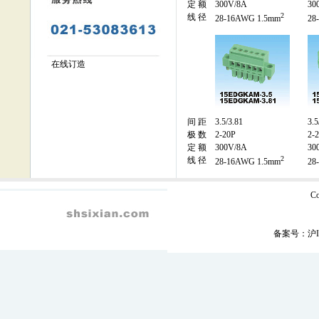
定 额
300V/8A
30
2
线 径
28-16AWG 1.5mm
28
在线订造
间 距
3.5/3.81
3.5
极 数
2-20P
2-
定 额
300V/8A
30
2
线 径
28-16AWG 1.5mm
28
C
备案号：
沪I