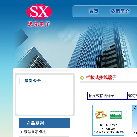
插拔式接线端子
插拔式接线端子
螺钉
液晶显示模块