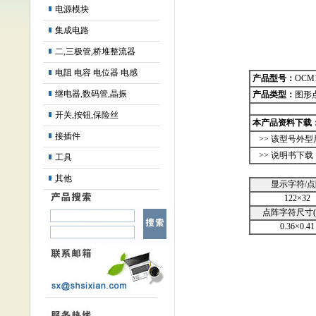
电源模块
集成电路
二,三极管,桥堆整流器
电阻 电容 电位器 电感
产品型号：
OCM1
继电器,数码管,晶振
产品类型：
图形
开关,按钮,保险丝
本产品资料下载
接插件
>>
该型号外型
>>
说明书下载
工具
其他
显示字符/点
122×32
点阵字符尺寸(
0.36×0.41
.